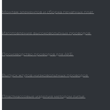
Монтаж элементов и сборка печатных плат
Изготовление высоковольтных проводов
Производство проводов для АКБ
Выпуск жгутов низковольтных проводов
Пластмассовые изделия методом литья