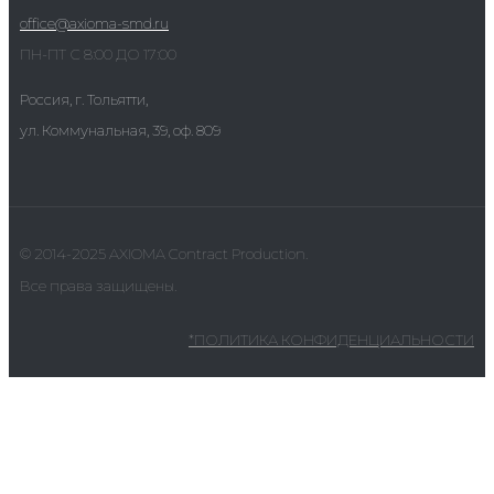
office@axioma-smd.ru
ПН-ПТ С 8:00 ДО 17:00
Россия, г. Тольятти,
ул. Коммунальная, 39, оф. 809
© 2014-2025 AXIOMA Contract Production.
Все права защищены.
*ПОЛИТИКА КОНФИДЕНЦИАЛЬНОСТИ