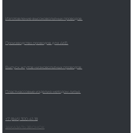
Изготовление высоковольтных проводов
Производство проводов для АКБ
Выпуск жгутов низковольтных проводов
Пластмассовые изделия методом литья
+7 (846) 300-41-18
ЗАКАЗАТЬ ЗВОНОК