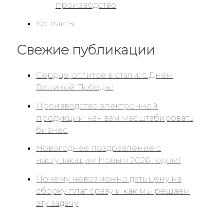
производство
Контакты
Свежие публикации
Сердце, отлитое в стали: с Днём
Великой Победы!
Производство электронной
продукции: как вам масштабировать
бизнес
Новогоднее поздравление с
наступающим Новым 2026 годом!
Почему невозможно дать цену на
сборку плат сразу и как мы решаем
эту задачу