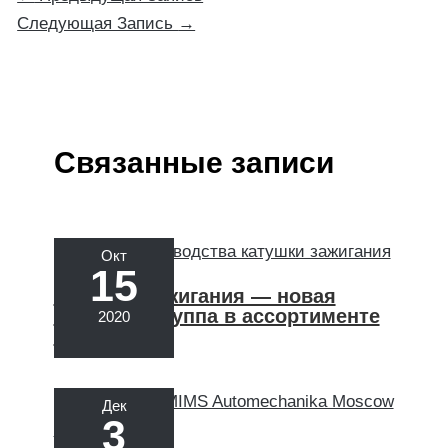
Следующая Запись
→
Связанные записи
Окт
15
Катушки зажигания — новая
товарная группа в ассортименте
2020
Cargen
Дек
3