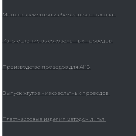
Монтаж элементов и сборка печатных плат
Изготовление высоковольтных проводов
Производство проводов для АКБ
Выпуск жгутов низковольтных проводов
Пластмассовые изделия методом литья